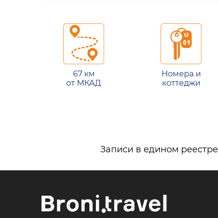
67 км
Номера и
от МКАД
коттеджи
Записи в едином реестре