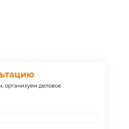
льтацию
м, организуем деловое