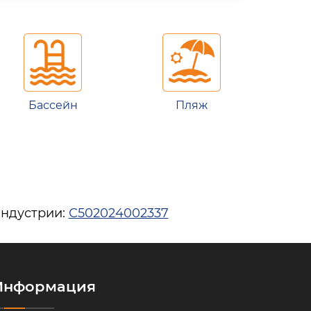
Бассейн
Пляж
индустрии:
С502024002337
Информация